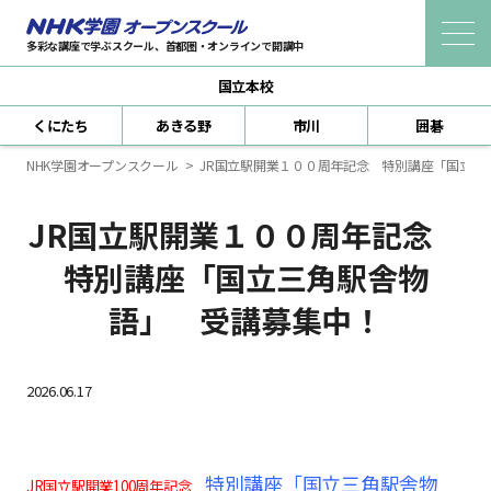
多彩な講座で学ぶスクール、首都圏・オンラインで開講中
国立本校
受講までの流れ
くにたち
あきる野
市川
囲碁
新規会員登録
NHK学園オープンスクール
JR国立駅開業１００周年記念 特別講座「国立三
ログイン（本人認証）
JR国立駅開業１００周年記念
よくあるご質問
特別講座「国立三角駅舎物
受講規約
語」 受講募集中！
講座を探す
2026.06.17
自宅で学べる 生涯学習通信講座
どこからでも学べるオンライン教室
特別講座「国立三角駅舎物
JR国立駅開業100周年記念