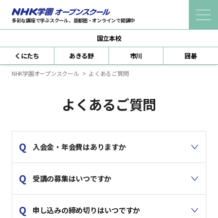
多彩な講座で学ぶスクール、首都圏・オンラインで開講中
国立本校
受講までの流れ
くにたち
あきる野
市川
囲碁
新規会員登録
NHK学園オープンスクール
よくあるご質問
ログイン（本人認証）
よくあるご質問
よくあるご質問
受講規約
入会金・年会費はありますか
講座を探す
受講の募集はいつですか
自宅で学べる 生涯学習通信講座
どこからでも学べるオンライン教室
申し込みの締め切りはいつですか