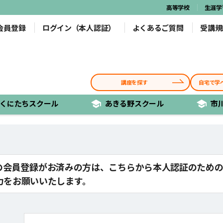
高等学校
生涯学
会員登録
ログイン（本人認証）
よくあるご質問
受講
講座を探す
自宅で学
くにたち
スクール
あきる野
スクール
市
の会員登録がお済みの方は、こちらから本人認証のため
力をお願いいたします。