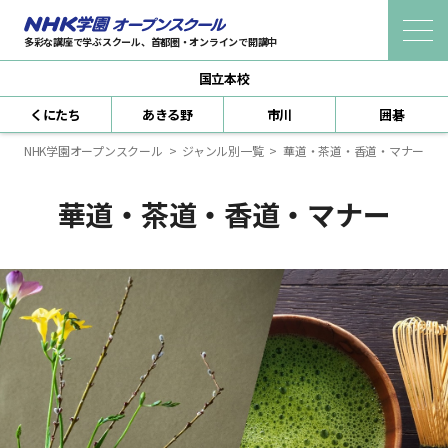
多彩な講座で学ぶスクール、首都圏・オンラインで開講中
国立本校
受講までの流れ
くにたち
あきる野
市川
囲碁
新規会員登録
NHK学園オープンスクール
ジャンル別一覧
華道・茶道・香道・マナー
ログイン（本人認証）
華道・茶道・香道・マナー
よくあるご質問
受講規約
講座を探す
自宅で学べる 生涯学習通信講座
どこからでも学べるオンライン教室