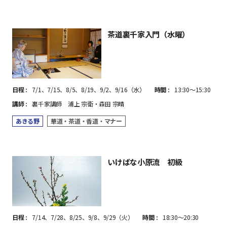
茶道裏千家入門（水曜）
日程
7/1、7/15、8/5、8/19、9/2、9/16（水）
時間
13:30～15:30
講師
裏千家講師 浦上 宗衛・森田 宗晴
あきる野
華道・茶道・香道・マナー
いけばな小原流 初級
日程
7/14、7/28、8/25、9/8、9/29（火）
時間
18:30～20:30