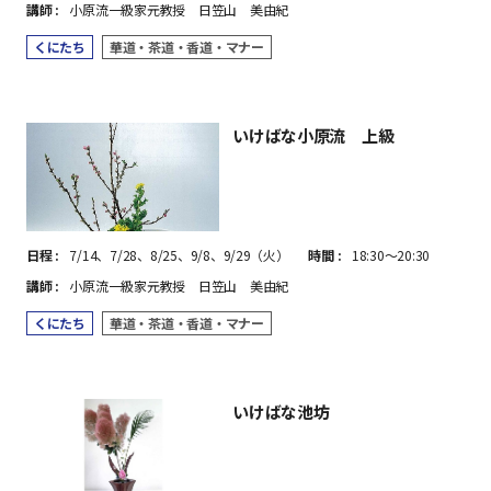
講師
小原流一級家元教授 日笠山 美由紀
くにたち
華道・茶道・香道・マナー
いけばな小原流 上級
日程
7/14、7/28、8/25、9/8、9/29（火）
時間
18:30～20:30
講師
小原流一級家元教授 日笠山 美由紀
くにたち
華道・茶道・香道・マナー
いけばな池坊