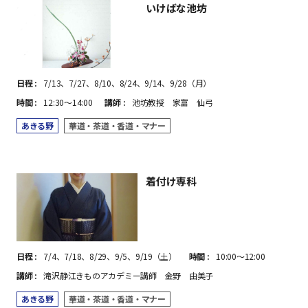
いけばな池坊
日程
7/13、7/27、8/10、8/24、9/14、9/28（月）
時間
12:30～14:00
講師
池坊教授 家富 仙弓
あきる野
華道・茶道・香道・マナー
着付け専科
日程
7/4、7/18、8/29、9/5、9/19（土）
時間
10:00～12:00
講師
滝沢静江きものアカデミー講師 金野 由美子
あきる野
華道・茶道・香道・マナー