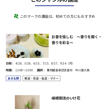
このマークの講座は、初めての方にもおすすめ
お香を愉しむ ～香りを聞く・
香りを彩る～
日程
4/20、5/18、6/15、7/13、8/17、9/14（月）
時間
13:00～15:00
講師
薫物屋香楽認定香司 中川富久美
あきる野
華道・茶道・香道・マナー
嵯峨御流のいけ花