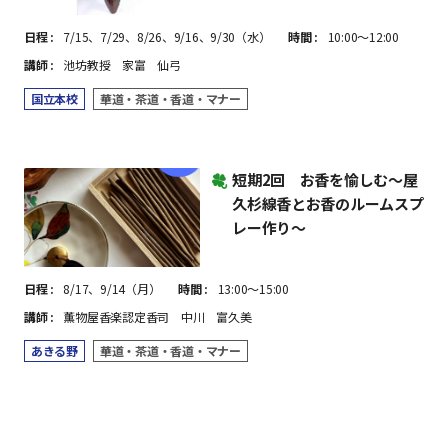
日程
7/15、7/29、8/26、9/16、9/30（水）
時間
10:00～12:00
講師
池坊教授 家富 仙弓
国立本校
華道・茶道・香道・マナー
短期2回 お香を愉しむ～屋
久杉線香とお香のルームスプ
レー作り～
日程
8/17、9/14（月）
時間
13:00～15:00
講師
薫物屋香楽認定香司 中川 富久美
あきる野
華道・茶道・香道・マナー