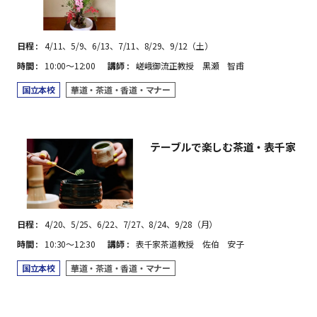
日程
4/11、5/9、6/13、7/11、8/29、9/12（土）
時間
10:00～12:00
講師
嵯峨御流正教授 黒瀬 智甫
国立本校
華道・茶道・香道・マナー
テーブルで楽しむ茶道・表千家
日程
4/20、5/25、6/22、7/27、8/24、9/28（月）
時間
10:30～12:30
講師
表千家茶道教授 佐伯 安子
国立本校
華道・茶道・香道・マナー